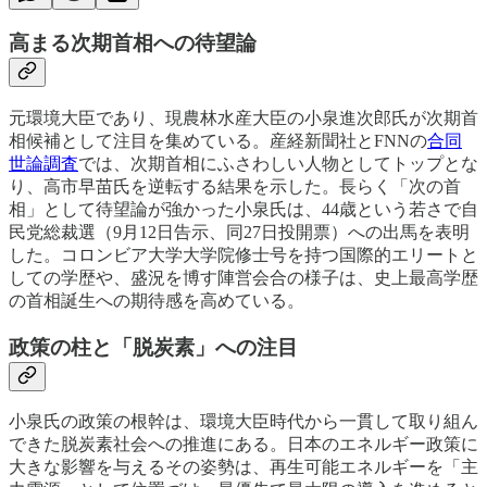
高まる次期首相への待望論
元環境大臣であり、現農林水産大臣の小泉進次郎氏が次期首
相候補として注目を集めている。産経新聞社とFNNの
合同
世論調査
では、次期首相にふさわしい人物としてトップとな
り、高市早苗氏を逆転する結果を示した。長らく「次の首
相」として待望論が強かった小泉氏は、44歳という若さで自
民党総裁選（9月12日告示、同27日投開票）への出馬を表明
した。コロンビア大学大学院修士号を持つ国際的エリートと
しての学歴や、盛況を博す陣営会合の様子は、史上最高学歴
の首相誕生への期待感を高めている。
政策の柱と「脱炭素」への注目
小泉氏の政策の根幹は、環境大臣時代から一貫して取り組ん
できた脱炭素社会への推進にある。日本のエネルギー政策に
大きな影響を与えるその姿勢は、再生可能エネルギーを「主