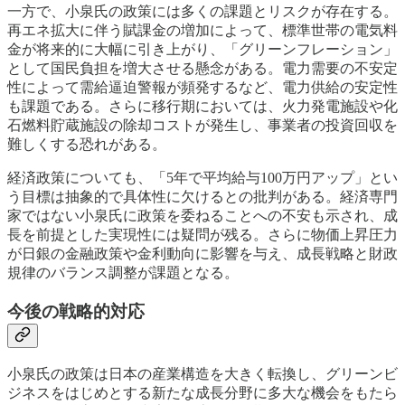
一方で、小泉氏の政策には多くの課題とリスクが存在する。
再エネ拡大に伴う賦課金の増加によって、標準世帯の電気料
金が将来的に大幅に引き上がり、「グリーンフレーション」
として国民負担を増大させる懸念がある。電力需要の不安定
性によって需給逼迫警報が頻発するなど、電力供給の安定性
も課題である。さらに移行期においては、火力発電施設や化
石燃料貯蔵施設の除却コストが発生し、事業者の投資回収を
難しくする恐れがある。
経済政策についても、「5年で平均給与100万円アップ」とい
う目標は抽象的で具体性に欠けるとの批判がある。経済専門
家ではない小泉氏に政策を委ねることへの不安も示され、成
長を前提とした実現性には疑問が残る。さらに物価上昇圧力
が日銀の金融政策や金利動向に影響を与え、成長戦略と財政
規律のバランス調整が課題となる。
今後の戦略的対応
小泉氏の政策は日本の産業構造を大きく転換し、グリーンビ
ジネスをはじめとする新たな成長分野に多大な機会をもたら