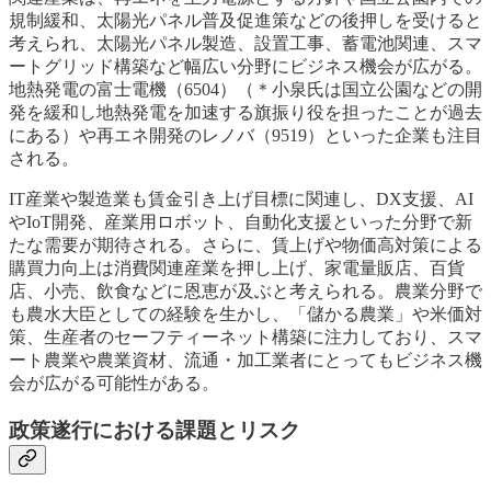
規制緩和、太陽光パネル普及促進策などの後押しを受けると
考えられ、太陽光パネル製造、設置工事、蓄電池関連、スマ
ートグリッド構築など幅広い分野にビジネス機会が広がる。
地熱発電の富士電機（6504）（＊小泉氏は国立公園などの開
発を緩和し地熱発電を加速する旗振り役を担ったことが過去
にある）や再エネ開発のレノバ（9519）といった企業も注目
される。
IT産業や製造業も賃金引き上げ目標に関連し、DX支援、AI
やIoT開発、産業用ロボット、自動化支援といった分野で新
たな需要が期待される。さらに、賃上げや物価高対策による
購買力向上は消費関連産業を押し上げ、家電量販店、百貨
店、小売、飲食などに恩恵が及ぶと考えられる。農業分野で
も農水大臣としての経験を生かし、「儲かる農業」や米価対
策、生産者のセーフティーネット構築に注力しており、スマ
ート農業や農業資材、流通・加工業者にとってもビジネス機
会が広がる可能性がある。
政策遂行における課題とリスク