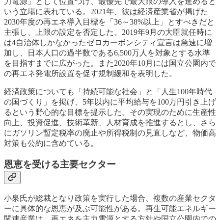
力電源」として位置づけ、最優先で最大限の導入を進めると
いう立場に表れている。2021年、彼は経済産業省が掲げた
2030年度の再エネ導入目標を「36～38%以上」とすべきだと
主張し、上限の設定を否定した。2019年9月の大臣就任時に
は4自治体しかなかったゼロカーボンシティ宣言は急速に増
加し、日本人口の過半数である6,500万人を対象とする水準
を目指すまでに広がった。また2020年10月には国立公園内で
の再エネ発電所設置を促す規制緩和を表明した。
経済政策についても「持続可能な社会」と「人生100年時代
の国づくり」を掲げ、5年以内に平均給与を100万円引き上げ
るという野心的な目標を提示した。その実現のために生産性
向上、投資促進、技術革新、人材育成を推進するとし、さら
にガソリン暫定税率の廃止や所得税制の見直しなど、物価高
対策も公約に含めている。
恩恵を受ける主要セクター
小泉氏が総裁となり政策を実行した場合、複数の産業セクタ
ーに具体的な恩恵が及ぶ可能性がある。再生可能エネルギー
関連産業は、再エネを主力電源とする方針や国立公園内での