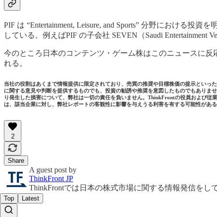
PIF は “Entertainment, Leisure, and 
している。例えばPIF の子会社 SEVEN（Saudi Enterta
今のところ日本のコンテンツ・ゲーム株はこのニュースに反
れる。
当社の役割はあくまで情報提供に限定されており、売買の推奨や目標株価の提示といった、
に関する意⾒や判断を提供するものでも、投資の勧誘や推奨を意図したものでもありませ
り発⽣した損害について、弊社は⼀切の責任を負いません。ThinkFrontの役員および
は、該当企業に対し、弊社レポートの客観性に影響を与えうる利害を有する可能性がある
2
Share
A guest post by
ThinkFront JP
ThinkFrontでは日本の株式市場に関する情報発信を
Top
Latest