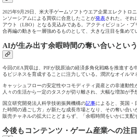
2025年9月29日、米大手ゲームソフトウエア企業エレクト
ンソーシアムによる買収に合意したことが
発表
された。それに
アウト（LBO）となる見込みである。アクティビジョン・ブ
合再編の動きを一層強めるものとして、大きな注目を集めて
AIが生み出す余暇時間の奪い合いとい
今回のEA買収は、PIFが脱原油の経済多角化戦略を推進す
るビジネスを育成することに注力している。潤沢なオイルマ
キャッシュフローの安定性やコモディティ資産との非連動性が
人々の生活から一定のタスクが切り離され、大幅な増加が予
国立研究開発法人科学技術振興機構の
記事
によると、英国・
た時間の過ごし方」が新たな成長市場となり、その奪い合い
販売チャネルの拡大にとどまらず、「余暇時間をいかに支配
今後もコンテンツ・ゲーム産業への注