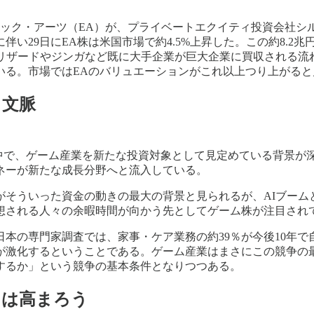
ロニック・アーツ（EA）が、プライベートエクイティ投資会社シ
伴い29日にEA株は米国市場で約4.5%上昇した。この約8.
リザードやジンガなど既に大手企業が巨大企業に買収される流
いる。市場ではEAのバリュエーションがこれ以上つり上がる
う文脈
る中で、ゲーム産業を新たな投資対象として見定めている背景
ネーが新たな成長分野へと流入している。
そういった資金の動きの最大の背景と見られるが、AIブーム
想される人々の余暇時間が向かう先としてゲーム株が注目され
日本の専門家調査では、家事・ケア業務の約39％が今後10年
が激化するということである。ゲーム産業はまさにこの競争の
するか」という競争の基本条件となりつつある。
目は高まろう