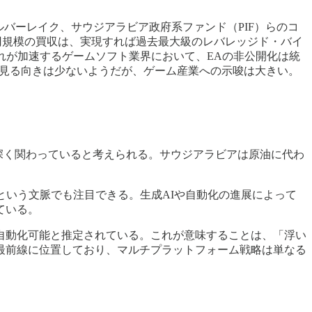
ルバーレイク、サウジアラビア政府系ファンド（PIF）らのコ
2兆円規模の買収は、実現すれば過去最大級のレバレッジド・バイ
れが加速するゲームソフト業界において、EAの非公開化は統
と見る向きは少ないようだが、ゲーム産業への示唆は大きい。
が深く関わっていると考えられる。サウジアラビアは原油に代わ
という文脈でも注目できる。生成AIや自動化の進展によって
ている。
で自動化可能と推定されている。これが意味することは、「浮い
最前線に位置しており、マルチプラットフォーム戦略は単なる