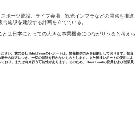
ト、テーマパーク、スポーツ施設、ライブ会場、観光インフラなどの開発を推進
テインメント複合施設を建設する計画を立てている。
ことは日本にとっての大きな事業機会につながりうると考えら
。株式会社ThinkFrontのレポートは、情報提供のみを⽬的としております。投資
の場合の両⽅につき、⼀切の保証を⾏わないものとします。また弊社レポートの使⽤によ
おり、または将来⾏う可能性があります。そのため、ThinkFrontの役員および従業員