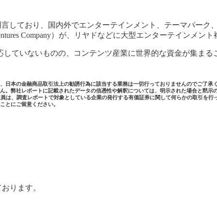
Sports” 分野における投資を明言しており、国内外でエンターテインメン
inment Ventures Company）が、リヤドなどに大型エンター
応していないものの、コンテンツ産業に世界的な資金が集まる
日本の金融商品取引法上の勧誘行為に該当する業務は一切行っておりませんのでご了承ください
ん。弊社レポートに記載されたデータの信憑性や解釈については、明⽰された場合と黙⽰
従業員は、調査レポートで対象としている企業の発⾏する有価証券に関して何らかの取引を⾏って
ことにご留意ください。
しております。