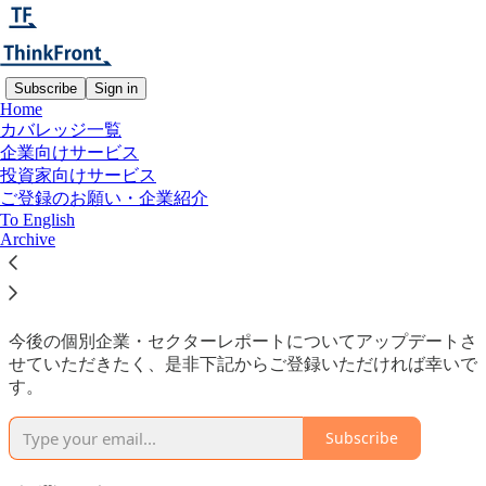
Subscribe
Sign in
Home
カバレッジ一覧
企業向けサービス
Read distraction-free on Substack
投資家向けサービス
ご登録のお願い・企業紹介
To English
ご登録のお願い・企業紹介
Archive
今後の個別企業・セクターレポートについてアップデートさ
せていただきたく、是非下記からご登録いただければ幸いで
す。
Subscribe