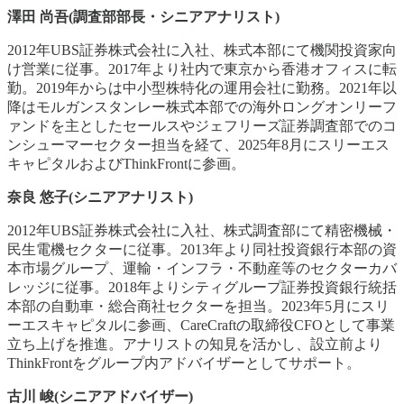
澤田 尚吾(調査部部長・シニアアナリスト)
2012年UBS証券株式会社に入社、株式本部にて機関投資家向
け営業に従事。2017年より社内で東京から香港オフィスに転
勤。2019年からは中小型株特化の運用会社に勤務。2021年以
降はモルガンスタンレー株式本部での海外ロングオンリーフ
ァンドを主としたセールスやジェフリーズ証券調査部でのコ
ンシューマーセクター担当を経て、2025年8月にスリーエス
キャピタルおよびThinkFrontに参画。
奈良 悠子(シニアアナリスト)
2012年UBS証券株式会社に入社、株式調査部にて精密機械・
民生電機セクターに従事。2013年より同社投資銀行本部の資
本市場グループ、運輸・インフラ・不動産等のセクターカバ
レッジに従事。2018年よりシティグループ証券投資銀行統括
本部の自動車・総合商社セクターを担当。2023年5月にスリ
ーエスキャピタルに参画、CareCraftの取締役CFOとして事業
立ち上げを推進。アナリストの知見を活かし、設立前より
ThinkFrontをグループ内アドバイザーとしてサポート。
古川 峻(シニアアドバイザー)